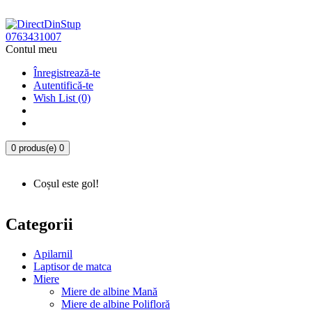
0763431007
Contul meu
Înregistrează-te
Autentifică-te
Wish List (0)
0 produs(e)
0
Coșul este gol!
Categorii
Apilarnil
Laptisor de matca
Miere
Miere de albine Mană
Miere de albine Polifloră