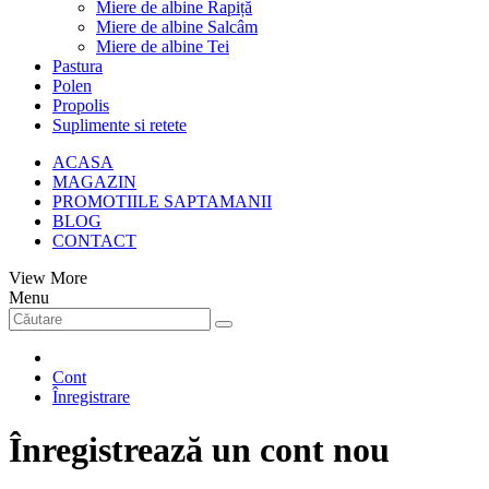
Miere de albine Rapiță
Miere de albine Salcâm
Miere de albine Tei
Pastura
Polen
Propolis
Suplimente si retete
ACASA
MAGAZIN
PROMOTIILE SAPTAMANII
BLOG
CONTACT
View More
Menu
Cont
Înregistrare
Înregistrează un cont nou