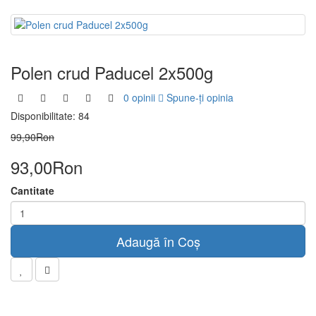
Polen crud Paducel 2x500g
0 opinii
Spune-ţi opinia
Disponibilitate:
84
99,90Ron
93,00Ron
Cantitate
Adaugă în Coş