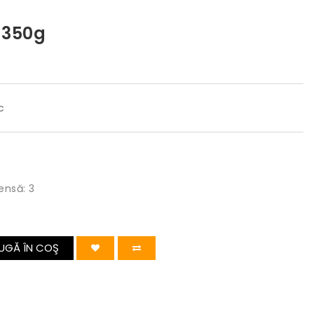
 350g
c
ensă: 3
UGĂ ÎN COŞ