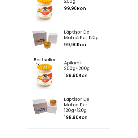
200g
99,90Ron
Lăptișor De
Matcă Pur 120g
99,90Ron
Bestseller
Apilarnil
200g+200g
189,90Ron
Laptisor De
Matca Pur
120g+120g
198,90Ron