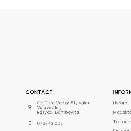
CONTACT
INFOR
Str Gura Vaii nr 81 , Valea
Livrare
Voievozilor,
Razvad, Dambovita
Modalita
Termeni 
0763431007
Politica