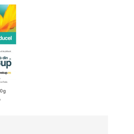
00g
n