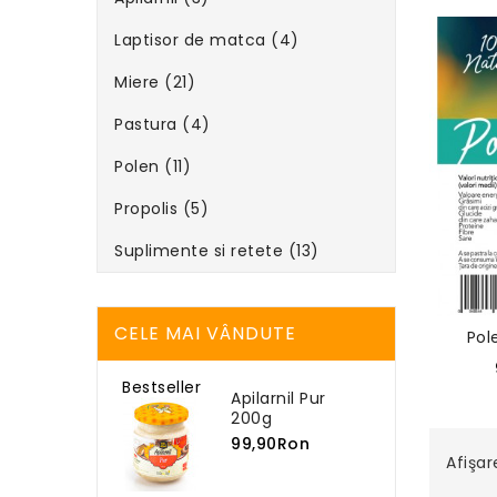
Laptisor de matca (4)
Miere (21)
Pastura (4)
Polen (11)
Propolis (5)
Suplimente si retete (13)
CELE MAI VÂNDUTE
Pol
Bestseller
Apilarnil Pur
200g
99,90Ron
Afişar