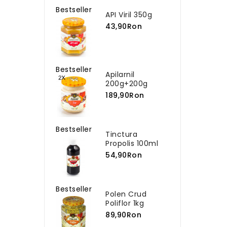
Bestseller
API Viril 350g
43,90Ron
Bestseller
Apilarnil
200g+200g
189,90Ron
Bestseller
Tinctura
Propolis 100ml
54,90Ron
Bestseller
Polen Crud
Poliflor 1kg
89,90Ron