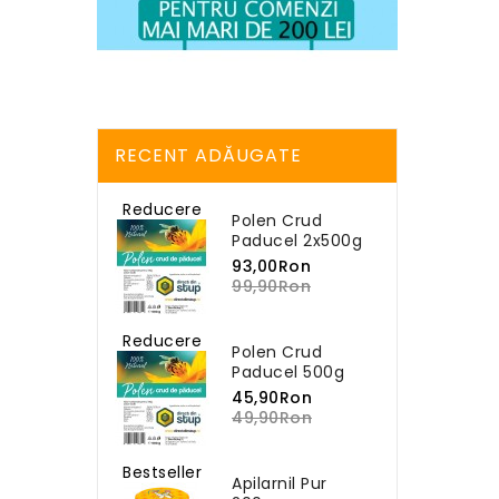
RECENT ADĂUGATE
Reducere
Polen Crud
Paducel 2x500g
93,00Ron
99,90Ron
Reducere
Polen Crud
Paducel 500g
45,90Ron
49,90Ron
Bestseller
Apilarnil Pur