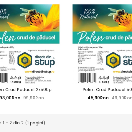
en Crud Paducel 2x500g
Polen Crud Paducel 5
93,00Ron
99,90Ron
45,90Ron
49,90Ro
e 1 - 2 din 2 (1 pagini)