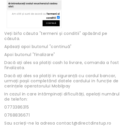
Veți bifa căsuta "termeni și conditii" apăsând pe
căsuta.
Apăsați apoi butonul "continuă"
Apoi butonul "finalizare"
Dacă ați ales sa platiți cash la livrare, comanda a fost
finalizata.
Dacă ați ales sa platiți in siguranță cu cardul bancar,
urmați pașii completând datele cardului in funcție de
cerințele operatorului Mobilpay
In cazul in care intâmpinați dificultăți, apelați numărul
de telefon:
0773386315
0768836671
Sau scrieți-ne la adresa contact@directdinstup.ro