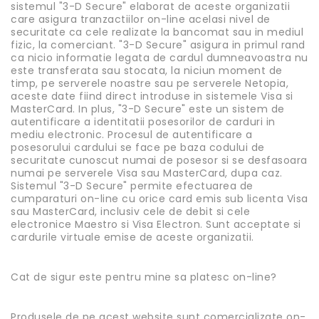
sistemul "3-D Secure" elaborat de aceste organizatii
care asigura tranzactiilor on-line acelasi nivel de
securitate ca cele realizate la bancomat sau in mediul
fizic, la comerciant. "3-D Secure" asigura in primul rand
ca nicio informatie legata de cardul dumneavoastra nu
este transferata sau stocata, la niciun moment de
timp, pe serverele noastre sau pe serverele Netopia,
aceste date fiind direct introduse in sistemele Visa si
MasterCard. In plus, "3-D Secure" este un sistem de
autentificare a identitatii posesorilor de carduri in
mediu electronic. Procesul de autentificare a
posesorului cardului se face pe baza codului de
securitate cunoscut numai de posesor si se desfasoara
numai pe serverele Visa sau MasterCard, dupa caz.
Sistemul "3-D Secure" permite efectuarea de
cumparaturi on-line cu orice card emis sub licenta Visa
sau MasterCard, inclusiv cele de debit si cele
electronice Maestro si Visa Electron. Sunt acceptate si
cardurile virtuale emise de aceste organizatii.
Cat de sigur este pentru mine sa platesc on-line?
Produsele de pe acest website sunt comercializate on-