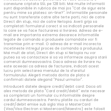
conexiune criptata SSL pe 128 biti. Mai multe informatii
sunt disponibile in rubrica de mai jos "Cat de sigur este
pentru mine sa platesc on-line?". Informatiile personale
nu sunt transferate catre alte terte parti, nici de catre
Direct din stup, nici de catre Netopia. Aveti grija sa
completati formularul corect si sa indicati persoanele
la care se va face facturarea si livrarea. Adresa de e-
mail are importanta extrema deoarece informatiile
legate de comanda si produsele comandate vor fi
transmise prin e-mail. O adresa de e-mail incorecta
incetineste intregul proces de comanda a produsului.
Mai mult de atat, Direct din stup si Netopia nu vor
putea sa va contacteze si sa va informeze asupra starii
comenzii dumneavoastra. Daca adresa de livrare nu
este aceeasi ca adresa de facturare, indicati acest
lucru prin selectarea meniului de la sfarsitul
formularului. Alegeti metoda dorita de plata si
confirmati datele alegand "Pasul urmator".
Introduceti datele despre credit/debit card: Daca ati
ales metoda de plata "Card credit/debit" este necesar
sa completati un formular cu informatiile despre
cardul dumneavoastra. Pentru platile cu carduri de
credit/debit emise sub sigla Visa si MasterCard
(Visa/Visa Electron si Mastercard/Maestro) este folosit