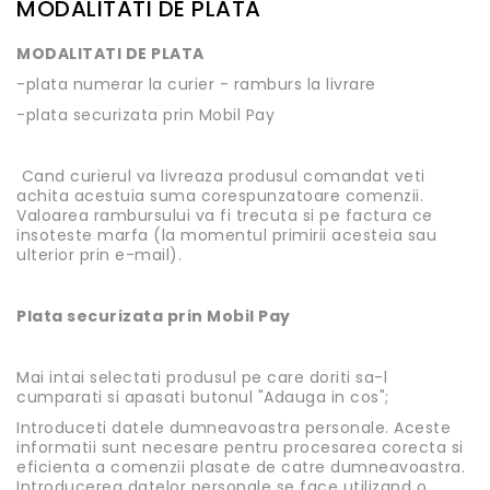
MODALITATI DE PLATA
MODALITATI DE PLATA
-plata numerar la curier - ramburs la livrare
-plata securizata prin Mobil Pay
Cand curierul va livreaza produsul comandat veti
achita acestuia suma corespunzatoare comenzii.
Valoarea rambursului va fi trecuta si pe factura ce
insoteste marfa (la momentul primirii acesteia sau
ulterior prin e-mail).
Plata securizata prin Mobil Pay
Mai intai selectati produsul pe care doriti sa-l
cumparati si apasati butonul "Adauga in cos";
Introduceti datele dumneavoastra personale. Aceste
informatii sunt necesare pentru procesarea corecta si
eficienta a comenzii plasate de catre dumneavoastra.
Introducerea datelor personale se face utilizand o