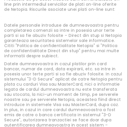
line prin intermediul serviciilor de plati on-line oferite
de Netopia. Riscurile asociate unei plati on-line sunt:
Datele personale introduse de dumneavoastra pentru
completarea comenzii sa intre in posesia unor terte
parti si sa fie abuziv folosite – Direct din stup si Netopia
garanteaza securitatea sistemelor sale informatice.
Cititi "Politica de confidentialitate Netopia" si "Politica
de confidentialitate Direct din stup" pentru mai multe
informatii despre subiect.
Datele dumneavoastra in cazul platilor prin card
bancar, numar de card, data expirarii, etc. sa intre in
posesia unor terte parti si sa fie abuziv folosite. In cazul
sistemului "3-D Secure" aplicat de catre Netopia pentru
plata cu carduri Visa sau MasterCard, nici o informatie
legata de cardul dumneavoastra nu este transferata
sau stocata, la nici-un moment de timp, pe serverele
noastre sau pe serverele Netopia, aceastea fiind direct
introduce in sistemele Visa sau MasterCard, dupa caz.
In plus, in cazul in care cardul dumneavoastra a fost
emis de catre o banca certificata in sistemul "3-D
Secure", autorizarea tranzactiei se face doar dupa
autentificarea dumneavoastra in acest sistem –