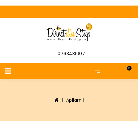
0763431007
0
Apilarnil