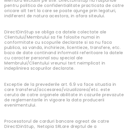
Membru exclusiv pe site. DirectDinStup nu raspunde
pentru politica de confidentialitate practicata de catre
oricare alt tert la care se poate ajunge prin legaturi,
indiferent de natura acestora, in afara siteului.
DirectDinStup se obliga ca datele colectate ale
Clientului/Membrului sa fie folosite numai in
conformitate cu scopurile declarate si sa nu faca
publica, sa vanda, inchirieze, licentieze, transfere, etc.
baza de date continand informatii referitoare la datele
cu caracter personal sau special ale
Membrului/Clientului vreunui tert neimplicat in
indeplinirea scopurilor declarate.
Exceptie de la prevederile art. 6.9 va face situatia in
care transferul/accesarea/vizualizarea/etc. este
ceruta de catre organele abilitate in cazurile prevazute
de reglementarile in vigoare la data producerii
evenimentului.
Procesatorul de carduri bancare agreat de catre
DirectDinStup, Netopia SRLare dreptul de a