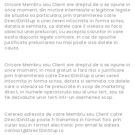
Oricare Membru sau Client are dreptul de a se opune in
orice moment, din motive intemeiate si legitime legate
de situatia sa particulara, prin transmiterea catre
DirectDinStup a unei cereri intocmita in forma scrisa,
datata si semnata, ca datele care il vizeaza sa faca
obiectul unei prelucrari, cu exceptia cazurilor in care
exista dispozitii legale contrare. In caz de opozitie
justificata prelucrarea nu mai poate viza datele in
cauza.
Oricare Membru sau Client are dreptul de a se opune in
orice moment, in mod gratuit si fara nici o justificare
prin transmiterea catre DirectDinStup a unei cereri
intocmita in forma scrisa, datata si semnata, ca datele
care o vizeaza sa fie prelucrate in scop de marketing
direct, in numele operatorului sau al unui tert, sau sa
fie dezvaluite unor terti intr-un asemenea scop.
Cererea adresata de catre Membru sau Client catre
DirectDinStup poate fi transmisa in format fizic prin
curier sau in format electronic prin email la adresa
contact@DirectDinStup.ro