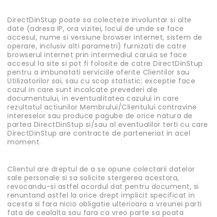
DirectDinStup poate sa colecteze involuntar si alte
date (adresa IP, ora vizitei, locul de unde se face
accesul, nume si versiune browser internet, sistem de
operare, inclusiv alti parametri) furnizati de catre
browserul internet prin intermediul caruia se face
accesul la site si pot fi folosite de catre DirectDinStup
pentru a imbunatati serviciile oferite Clientilor sau
Utilizatorilor sai, sau cu scop statistic; exceptie face
cazul in care sunt incalcate prevederi ale
documentului, in eventualitatea cazului in care
rezultatul actiunilor Membrului/Clientului contravine
intereselor sau produce pagube de orice natura de
partea DirectDinStup si/sau al eventualilor terti cu care
DirectDinStup are contracte de parteneriat in acel
moment.
Clientul are dreptul de a se opune colectarii datelor
sale personale si sa solicite stergerea acestora,
revocandu-si astfel acordul dat pentru document, si
renuntand astfel la orice drept implicit specificat in
acesta si fara nicio obligatie ulterioara a vreunei parti
fata de cealalta sau fara ca vreo parte sa poata