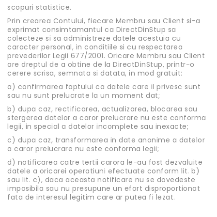
scopuri statistice.
Prin crearea Contului, fiecare Membru sau Client si-a
exprimat consimtamantul ca DirectDinStup sa
colecteze si sa administreze datele acestuia cu
caracter personal, in conditiile si cu respectarea
prevederilor Legii 677/2001. Oricare Membru sau Client
are dreptul de a obtine de la DirectDinStup, printr-o
cerere scrisa, semnata si datata, in mod gratuit:
a) confirmarea faptului ca datele care il privesc sunt
sau nu sunt prelucrate la un moment dat;
b) dupa caz, rectificarea, actualizarea, blocarea sau
stergerea datelor a caror prelucrare nu este conforma
legii, in special a datelor incomplete sau inexacte;
c) dupa caz, transformarea in date anonime a datelor
a caror prelucrare nu este conforma legii;
d) notificarea catre tertii carora le-au fost dezvaluite
datele a oricarei operatiuni efectuate conform lit. b)
sau lit. c), daca aceasta notificare nu se dovedeste
imposibila sau nu presupune un efort disproportionat
fata de interesul legitim care ar putea fi lezat.