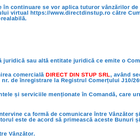
e în continuare se vor aplica tuturor vânzărilor d
ului virtual https://www.directdinstup.ro către Cum
realabilă.
 juridică sau altă entitate juridică ce emite o Co
irea comercială
DIRECT DIN STUP SRL
, având se
nr. de înregistrare la Registrul Comerțului J10/26
tele și serviciile menționate în Comandă, care urm
tervine ca formă de comunicare între Vânzător și
torul este de acord să primească aceste Bunuri și
re Vânzător.