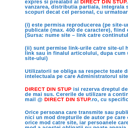
expres si prealabil al
DIRECT DIN STUP
vanzarea, distributia partiala, integrala 
scopuri decat cel personal, cu urmatoar
(i) este permisa reproducerea (pe site-u
publicate (max. 400 de caractere), fiind 
(Sursa: nume site – link catre continutul 
(ii) sunt permise link-urile catre site-ul
link sau in finalul articolului, dupa cum
site-ului)
Utilizatorii se obliga sa respecte toate 
intelectuala pe care Administratorul site
DIRECT DIN STUP
isi rezerva dreptul de
de mai sus. Cererile de utilizare a contin
mail @
DIRECT DIN STUP
.ro, cu specifi
Orice persoana care transmite sau public
nici un mod drepturile de autor pe care 
orice mod catre site, iar persoanele car
mod a acestei obligatii nu poate angaj