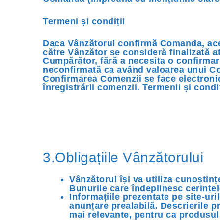
Termeni și condiții
Daca Vânzătorul confirmă Comanda, aces
către Vânzător se consideră finalizată a
Cumpărător, fără a necesita o confirma
neconfirmată ca având valoarea unui Co
Confirmarea Comenzii se face electronic 
înregistrării comenzii. Termenii și condi
3.Obligațiile Vânzătorului
Vânzătorul își va utiliza cunoștinț
Bunurile care îndeplinesc cerințe
Informațiile prezentate pe site-uri
anunțare prealabilă. Descrierile p
mai relevante, pentru ca produsul s