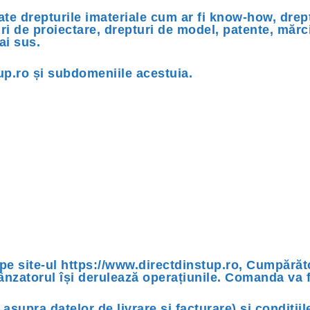
ate drepturile imateriale cum ar fi know-how, drept
ri de proiectare, drepturi de model, patente, mărci
ai sus.
up.ro și subdomeniile acestuia.
pe site-ul https://www.directdinstup.ro, Cumpărăt
Vânzatorul își derulează operațiunile. Comanda v
upra datelor de livrare și facturare) și condițiile