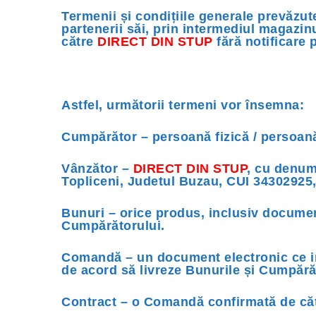
Termenii și condițiile generale prevăzut
partenerii săi, prin intermediul magazin
către
DIRECT DIN STUP
fără notificare p
Astfel, următorii termeni vor însemna:
Cumpărător – persoană fizică / persoană
Vânzător –
DIRECT DIN STUP
, cu denum
Topliceni, Judetul Buzau, CUI 34302925, 
Bunuri – orice produs, inclusiv documen
Cumpărătorului.
Comandă – un document electronic ce in
de acord să livreze Bunurile și Cumpără
Contract – o Comandă confirmată de căt