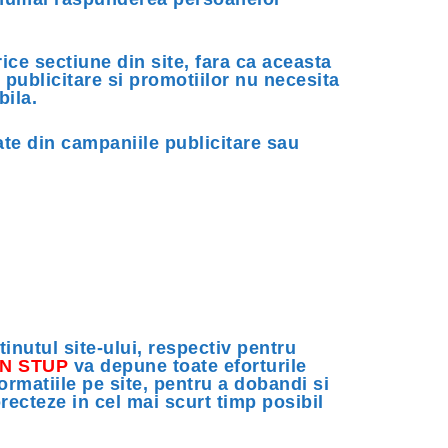
ce sectiune din site, fara ca aceasta
 publicitare si promotiilor nu necesita
bila.
ate din campaniile publicitare sau
inutul site-ului, respectiv pentru
IN STUP
va depune toate eforturile
ormatiile pe site, pentru a dobandi si
recteze in cel mai scurt timp posibil