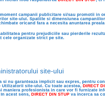
moment campanii publicitare si/sau promotii in ori
ilor site-ului. Spatiile si dimensiunea campaniilor
i schimbate oricand fara a necesita anuntarea preala
ilitatea pentru prejudiciile sau pierderile rezult
t cele organizate strict pe site.
istratorului site-ului
 si nu garanteaza implicit sau expres, pentru cont
 Utilizatorii site-ului. Cu toate acestea,
DIRECT D
 maniera profesionista in care vor fi furnizate inf
. In acest sens,
DIRECT DIN STUP
va incerca sa co