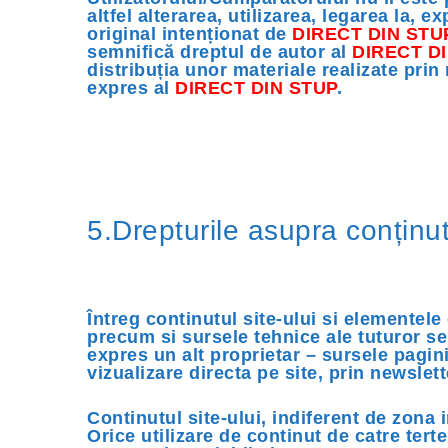
altfel alterarea, utilizarea, legarea la,
original intenționat de
DIRECT DIN STU
semnifică dreptul de autor al
DIRECT D
distribuția unor materiale realizate pri
expres al
DIRECT DIN STUP
.
5.Drepturile asupra conținutu
Întreg continutul site-ului si elementele 
precum si sursele tehnice ale tuturor ser
expres un alt proprietar – sursele paginil
vizualizare directa pe site, prin newslett
Continutul site-ului, indiferent de zona i
Orice utilizare de continut de catre ter