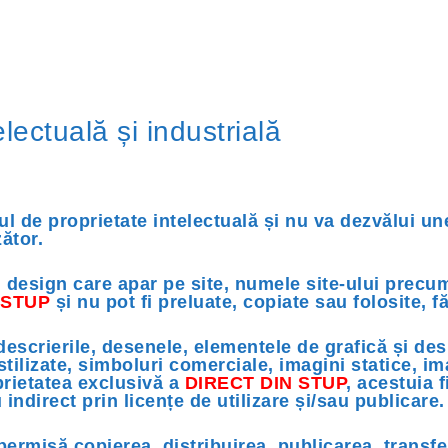
lectuală și industrială
l de proprietate intelectuală și nu va dezvălui une
ător.
i design care apar pe site, numele site-ului precu
 STUP
și nu pot fi preluate, copiate sau folosite, f
scrierile, desenele, elementele de grafică și des
stilizate, simboluri comerciale, imagini statice, i
prietatea exclusivă a
DIRECT DIN STUP
, acestuia f
indirect prin licențe de utilizare și/sau publicare.
permisă copierea, distribuirea, publicarea, transfer