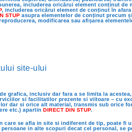
 expunerea, includerea oricărui element conținut de 
P
, includerea oricărui element de conținut în afar
IN STUP
asupra elementelor de conținut precum și 
n reproducerea, modificarea sau afișarea elementel
lui site-ului
de grafica, inclusiv dar fara a se limita la acestea,
viciilor si facilitatilor prezente si viitoare – cu 
or dar si orice alt material, transmis sub orice for
ere etc.) apartin
DIRECT DIN STUP
.
n care se afla in site si indiferent de tip, poate fi 
te persoane in alte scopuri decat cel personal, se 