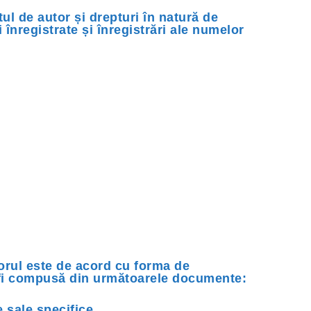
ul de autor și drepturi în natură de
 înregistrate și înregistrări ale numelor
orul este de acord cu forma de
a fi compusă din următoarele documente:
 sale specifice.