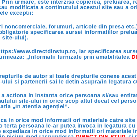
. Prin urmare, este interzisa copierea, preluarea, 
sau modificata a continutului acestui site sau a ori
ele exceptii:
ri noncomerciale, forumuri, articole din presa etc.
obligatorie specificarea sursei informatiilor prelu
site-ului).
 https://www.directdinstup.ro, iar specificarea surs
 urmeaza: „Informatii furnizate prin amabilitatea
D
drepturile de autor si toate drepturile conexe acest
-ului si partenerii sai le detin asupra/in legatura 
 a actiona in instanta orice persoana si/sau entita
utului site-ului in orice scop altul decat cel perso
catia „In atentia agenției”.
a in orice mod informatii ori materiale catre site 
o terta persoana le-ar putea invoca in legatura cu 
e expediaza in orice mod informatii ori materiale i
a in niciun mod raspunderea
DIRECT DIN STUP
, ci