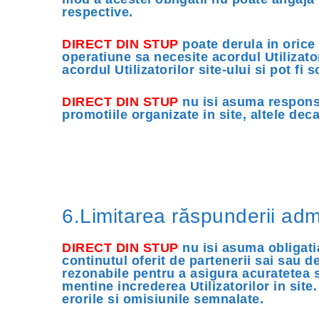
respective.
DIRECT DIN STUP
poate derula in orice 
operatiune sa necesite acordul Utilizator
acordul Utilizatorilor site-ului si pot f
DIRECT DIN STUP
nu isi asuma responsab
promotiile organizate in site, altele deca
6.Limitarea răspunderii admin
DIRECT DIN STUP
nu isi asuma obligatia
continutul oferit de partenerii sai sau de
rezonabile pentru a asigura acuratetea si
mentine increderea Utilizatorilor in site
erorile si omisiunile semnalate.