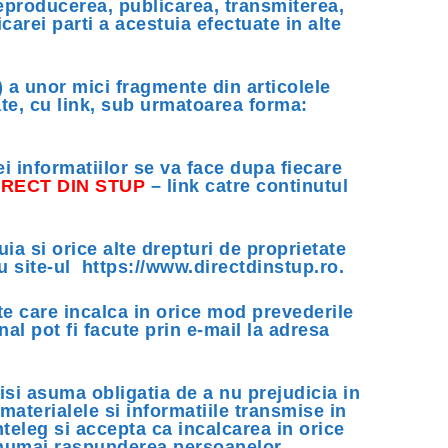
reproducerea, publicarea, transmiterea,
carei parti a acestuia efectuate in alte
) a unor mici fragmente din articolele
ate, cu link, sub urmatoarea forma:
ei informatiilor se va face dupa fiecare
IRECT DIN STUP
– link catre continutul
uia si orice alte drepturi de proprietate
cu site-ul https://www.directdinstup.ro.
te care incalca in orice mod prevederile
nal pot fi facute prin e-mail la adresa
isi asuma obligatia de a nu prejudicia in
materialele si informatiile transmise in
nteleg si accepta ca incalcarea in orice
 numai raspunderea persoanelor