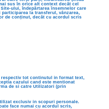
mai sus în orice alt context decât cel
a Site-ului, îndepărtarea însemnelor care
participarea la transferul, vânzarea,
or de conținut, decât cu acordul scris
 respectiv tot continutul in format text,
exceptia cazului cand este mentionat
ma de si catre Utilizatori (prin
utilizat exclusiv in scopuri personale.
poate face numai cu acordul scris,