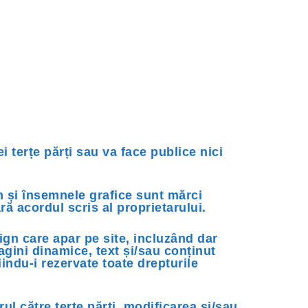
i terțe părți sau va face publice nici
m și însemnele grafice sunt mărci
ără acordul scris al proprietarului.
ign care apar pe site, incluzând dar
magini dinamice, text și/sau conținut
iindu-i rezervate toate drepturile
ul către terțe părți, modificarea și/sau