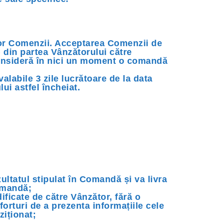
or Comenzii. Acceptarea Comenzii de
) din partea Vânzătorului către
consideră în nici un moment o comandă
labile 3 zile lucrătoare de la data
ui astfel încheiat.
zultatul stipulat în Comandă și va livra
Comandă;
ificate de către Vânzător, fără o
forturi de a prezenta informațiile cele
ziționat;