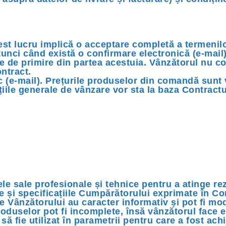
t lucru implică o acceptare completă a termenil
tunci când există o confirmare electronică (e-mail
re de primire din partea acestuia. Vânzătorul nu 
ntract.
(e-mail). Prețurile produselor din comandă sunt va
țiile generale de vânzare vor sta la baza Contractul
ele sale profesionale și tehnice pentru a atinge re
le și specificațiile Cumpărătorului exprimate în 
le Vânzătorului au caracter informativ și pot fi mod
roduselor pot fi incomplete, însă vânzătorul face e
ă fie utilizat în parametrii pentru care a fost achi