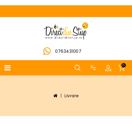
0763431007
0
Livrare