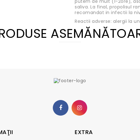
putem de mult (1-2ore), asa i
saliva. La final, propolisul 
recomandat in infectii la nive
Reactii adverse: alergii la u
RODUSE ASEMĂNĂTOA
MAŢII
EXTRA