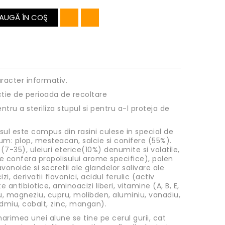
AUGĂ ÎN COŞ
racter informativ.
ctie de perioada de recoltare
ntru a steriliza stupul si pentru a-l proteja de
sul este compus din rasini culese in special de
um: plop, mesteacan, salcie si conifere (55%).
7-35), uleiuri eterice(10%) denumite si volatile,
e confera propolisului arome specifice), polen
avonoide si secretii ale glandelor salivare ale
i, derivatii flavonici, acidul ferulic (activ
e antibiotice, aminoacizi liberi, vitamine (A, B, E,
iu, magneziu, cupru, molibden, aluminiu, vanadiu,
cadmiu, cobalt, zinc, mangan).
arimea unei alune se tine pe cerul gurii, cat