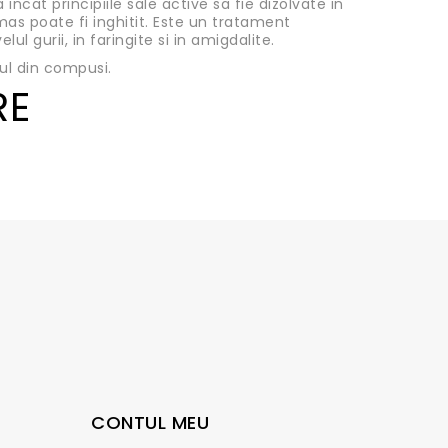
ncat principiile sale active sa fie dizolvate in
ramas poate fi inghitit. Este un tratament
lul gurii, in faringite si in amigdalite.
nul din compusi.
RE
CONTUL MEU