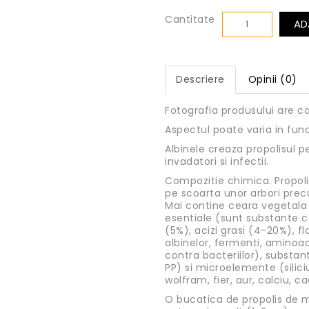
Cantitate
AD
Descriere
Opinii (0)
Fotografia produsului are ca
Aspectul poate varia in fun
Albinele creaza propolisul pe
invadatori si infectii.
Compozitie chimica. Propoli
pe scoarta unor arbori prec
Mai contine ceara vegetala (
esentiale (sunt substante c
(5%), acizi grasi (4-20%), fl
albinelor, fermenti, aminoaciz
contra bacteriilor), substant
PP) si microelemente (silic
wolfram, fier, aur, calciu, 
O bucatica de propolis de m