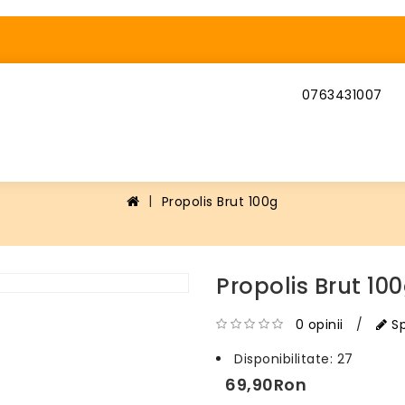
0763431007
Propolis Brut 100g
Propolis Brut 10
0 opinii
/
Sp
Disponibilitate:
27
69,90Ron