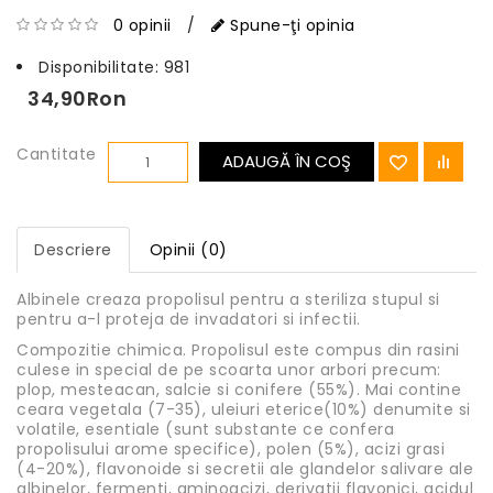
0 opinii
/
Spune-ţi opinia
Disponibilitate:
981
34,90Ron
Cantitate
ADAUGĂ ÎN COŞ
Descriere
Opinii (0)
Albinele creaza propolisul pentru a steriliza stupul si
pentru a-l proteja de invadatori si infectii.
Compozitie chimica. Propolisul este compus din rasini
culese in special de pe scoarta unor arbori precum:
plop, mesteacan, salcie si conifere (55%). Mai contine
ceara vegetala (7-35), uleiuri eterice(10%) denumite si
volatile, esentiale (sunt substante ce confera
propolisului arome specifice), polen (5%), acizi grasi
(4-20%), flavonoide si secretii ale glandelor salivare ale
albinelor, fermenti, aminoacizi, derivatii flavonici, acidul