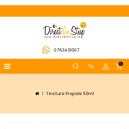
0763431007
0
Tinctura Propolis 50ml